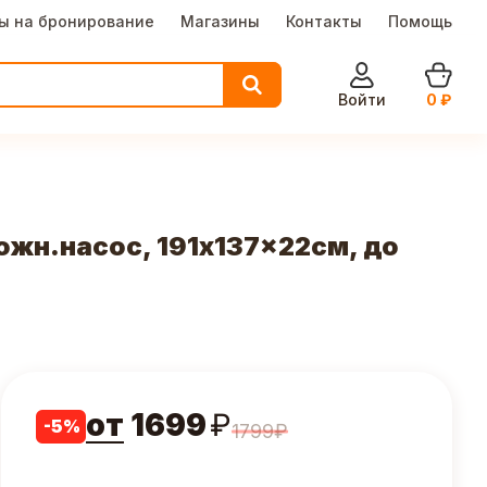
ы на бронирование
Магазины
Контакты
Помощь
Войти
0
₽
жн.насос, 191x137x22см, до
от
1699
₽
-
5
%
1799
₽