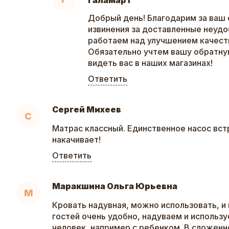
Галамарт
Добрый день! Благодарим за ваш 
извинения за доставленные неудо
работаем над улучшением качеств
Обязательно учтем вашу обратну
видеть вас в наших магазинах!
Ответить
Сергей Михеев
С
Матрас классный. Единственное насос вс
накачивает!
Ответить
Маракшина Ольга Юрьевна
М
Кровать надувная, можно использовать, и 
гостей очень удобно, надуваем и использ
человек, например с ребенком. В сложенн