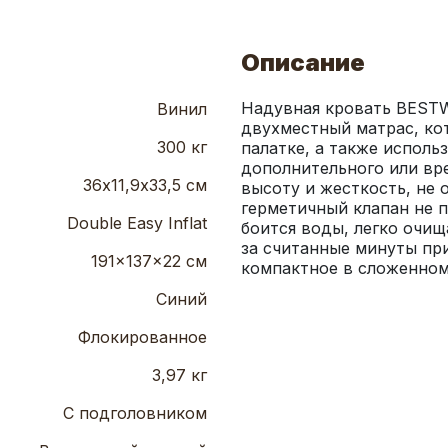
Описание
Надувная кровать BESTWAY
Винил
двухместный матрас, ко
300 кг
палатке, а также использ
дополнительного или вр
36х11,9х33,5 см
высоту и жесткость, не 
герметичный клапан не п
Double Easy Inflat
боится воды, легко очищ
за считанные минуты при
191x137x22 см
компактное в сложенном 
Синий
Флокированное
3,97 кг
С подголовником