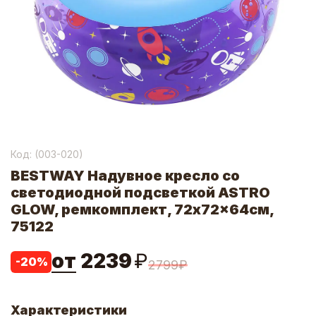
Код: (
003-020
)
BESTWAY Надувное кресло со
светодиодной подсветкой ASTRO
GLOW, ремкомплект, 72x72x64см,
75122
от
2239
₽
-
20
%
2799
₽
Характеристики