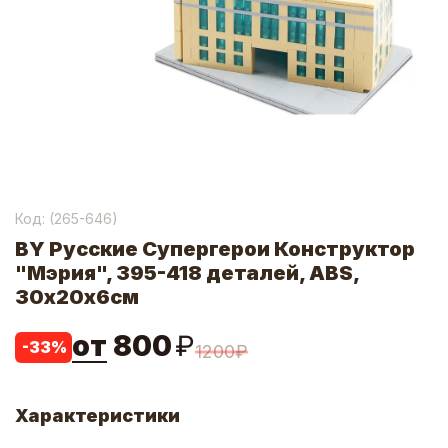
Код: (
265-646
)
BY Русские Супергерои Конструктор
"Мэрия", 395-418 деталей, ABS,
30х20х6см
от
800
₽
-
33
%
1200
₽
Характеристики