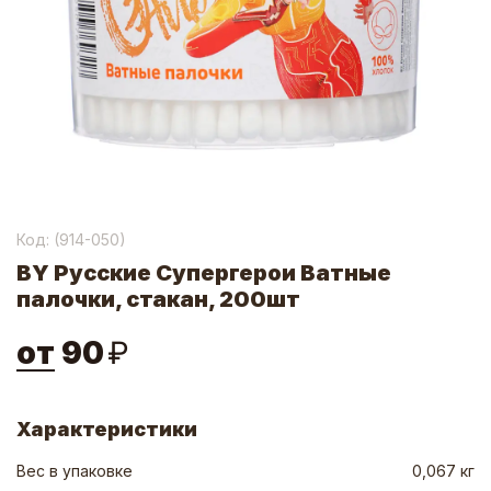
Код: (
914-050
)
BY Русские Супергерои Ватные
палочки, стакан, 200шт
от
90
₽
Характеристики
Вес в упаковке
0,067 кг