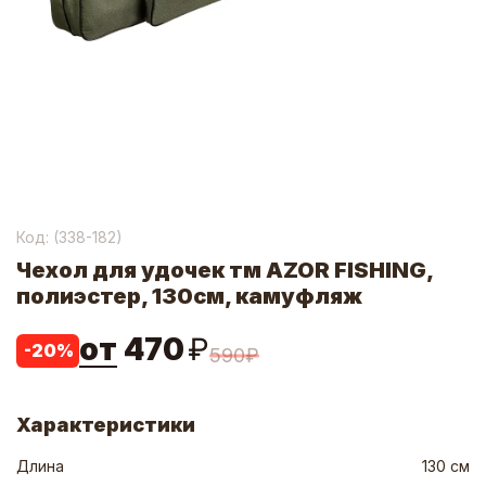
Код: (
338-182
)
Чехол для удочек тм AZOR FISHING,
полиэстер, 130см, камуфляж
от
470
₽
-
20
%
590
₽
Характеристики
Длина
130 см