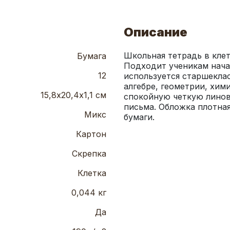
Описание
Школьная тетрадь в клет
Бумага
Подходит ученикам начал
12
используется старшеклас
алгебре, геометрии, хими
15,8х20,4х1,1 см
спокойную четкую линов
письма. Обложка плотная
Микс
бумаги.
Картон
Скрепка
Клетка
0,044 кг
Да