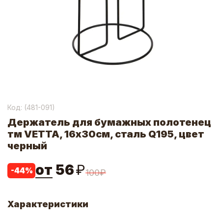
Код: (
481-091
)
Держатель для бумажных полотенец
тм VETTA, 16х30см, сталь Q195, цвет
черный
от
56
₽
-
44
%
100
₽
Характеристики