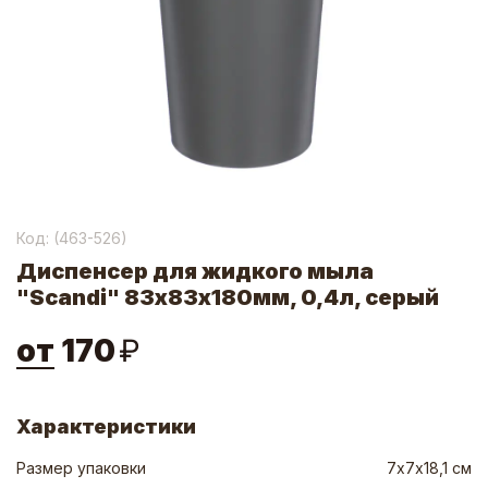
Код: (
463-526
)
Диспенсер для жидкого мыла
"Scandi" 83х83х180мм, 0,4л, серый
от
170
₽
Характеристики
Размер упаковки
7х7х18,1 см