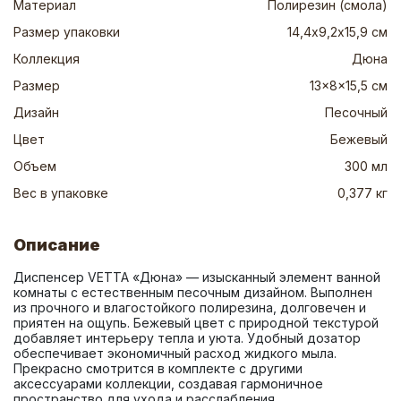
Материал
Полирезин (смола)
Размер упаковки
14,4х9,2х15,9 см
Коллекция
Дюна
Размер
13x8x15,5 см
Дизайн
Песочный
Цвет
Бежевый
Объем
300 мл
Вес в упаковке
0,377 кг
Описание
Диспенсер VETTA «Дюна» — изысканный элемент ванной 
комнаты с естественным песочным дизайном. Выполнен 
из прочного и влагостойкого полирезина, долговечен и 
приятен на ощупь. Бежевый цвет с природной текстурой 
добавляет интерьеру тепла и уюта. Удобный дозатор 
обеспечивает экономичный расход жидкого мыла. 
Прекрасно смотрится в комплекте с другими 
аксессуарами коллекции, создавая гармоничное 
пространство для ухода и расслабления.