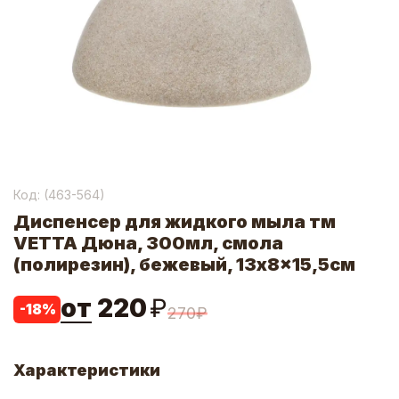
Код: (
463-564
)
Диспенсер для жидкого мыла тм
VETTA Дюна, 300мл, смола
(полирезин), бежевый, 13x8x15,5см
от
220
₽
-
18
%
270
₽
Характеристики