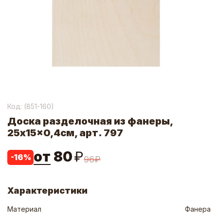
Код: (
851-160
)
Доска разделочная из фанеры,
25x15x0,4см, арт. 797
от
80
₽
-
16
%
96
₽
Характеристики
Материал
Фанера