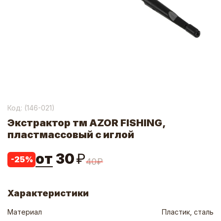
Код: (
146-021
)
Экстрактор тм AZOR FISHING,
пластмассовый с иглой
от
30
₽
-
25
%
40
₽
Характеристики
Материал
Пластик, сталь