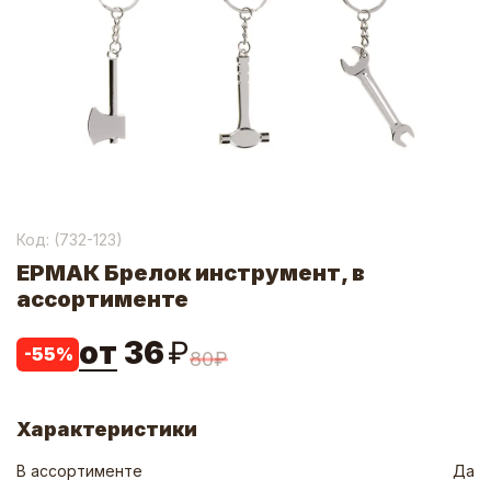
Код: (
732-123
)
ЕРМАК Брелок инструмент, в
ассортименте
от
36
₽
-
55
%
80
₽
Характеристики
В ассортименте
Да