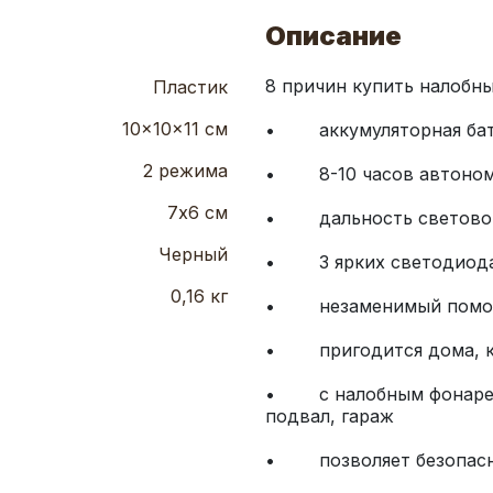
Описание
Пластик
10x10x11 см
2 режима
7х6 см
Черный
0,16 кг
•        с налобным фона
•        позволяет безоп