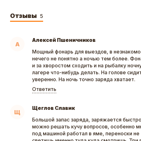
Отзывы
5
Алексей Пшеничников
А
Мощный фонарь для выездов, в незнакомо
нечего не понятно а ночью тем более. Фон
и за хворостом сходить и на рыбалку ночн
лагере что-нибудь делать. На голове сиди
уверенно. На ночь точно заряда хватает.
Ответить
Щеглов Славик
Щ
Большой запас заряда, заряжается быстро
можно решать кучу вопросов, особенно м
под машиной работал в яме, переноски не
светишь именно туда куда смотришь. Три