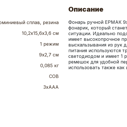
Описание
Фонарь ручной ЕРМАК 9х2
миниевый сплав, резина
фонарик, который стане
10,2х15,6х3,6 см
ситуации. Идеально под
имеет высокопрочное пр
1 режим
выскальзывания из рук д
питания используются т
9х2,7 см
светодиодом и имеет 1 р
ремешок для удобной пер
0,085 кг
использовать также как
COB
3хААА