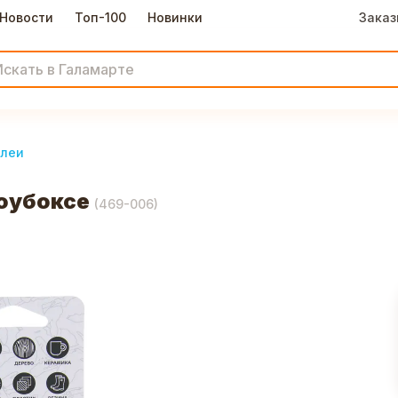
Новости
Топ-100
Новинки
Заказ
леи
шоубоксе
(
469-006
)