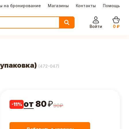
ы на бронирование
Магазины
Контакты
Помощь
Войти
0
₽
.упаковка)
(
472-047
)
от
80
₽
-
11
%
90
₽