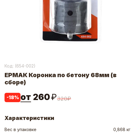
Код: (
654-002
)
ЕРМАК Коронка по бетону 68мм (в
сборе)
от
260
₽
-
18
%
320
₽
Характеристики
Вес в упаковке
0,868 кг