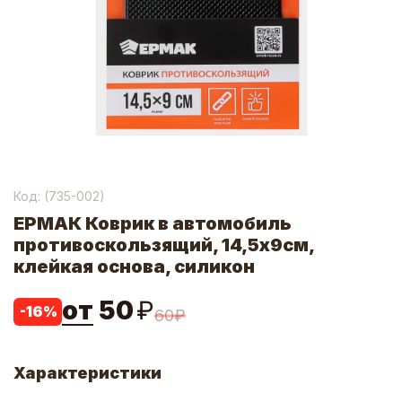
Код: (
735-002
)
ЕРМАК Коврик в автомобиль
противоскользящий, 14,5x9см,
клейкая основа, силикон
от
50
₽
-
16
%
60
₽
Характеристики