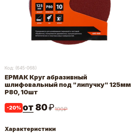
Код: (
645-068
)
ЕРМАК Круг абразивный
шлифовальный под "липучку" 125мм
Р80, 10шт
от
80
₽
-
20
%
100
₽
Характеристики