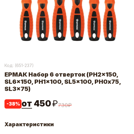
Код: (
651-237
)
ЕРМАК Набор 6 отверток (PH2x150,
SL6x150, PH1x100, SL5x100, PH0x75,
SL3x75)
от
450
₽
-
38
%
730
₽
Характеристики