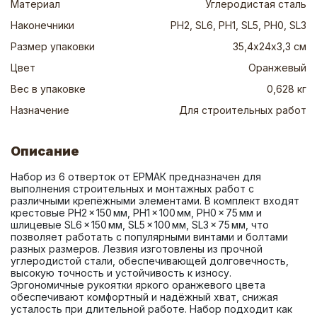
Материал
Углеродистая сталь
Наконечники
PH2, SL6, PH1, SL5, PH0, SL3
Размер упаковки
35,4х24х3,3 см
Цвет
Оранжевый
Вес в упаковке
0,628 кг
Назначение
Для строительных работ
Описание
Набор из 6 отверток от ЕРМАК предназначен для 
выполнения строительных и монтажных работ с 
различными крепёжными элементами. В комплект входят 
крестовые PH2 × 150 мм, PH1 × 100 мм, PH0 × 75 мм и 
шлицевые SL6 × 150 мм, SL5 × 100 мм, SL3 × 75 мм, что 
позволяет работать с популярными винтами и болтами 
разных размеров. Лезвия изготовлены из прочной 
углеродистой стали, обеспечивающей долговечность, 
высокую точность и устойчивость к износу. 
Эргономичные рукоятки яркого оранжевого цвета 
обеспечивают комфортный и надёжный хват, снижая 
усталость при длительной работе. Набор подходит как 