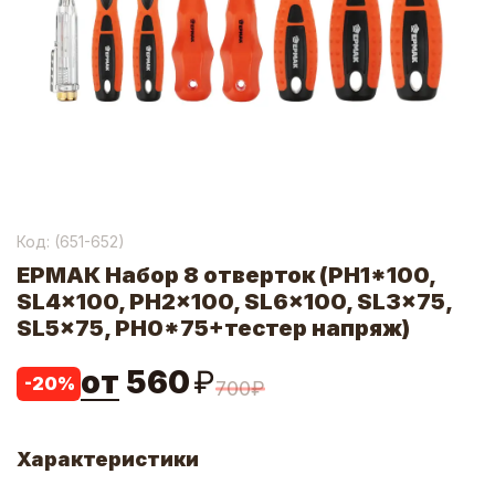
Код: (
651-652
)
ЕРМАК Набор 8 отверток (PH1*100,
SL4x100, PH2x100, SL6x100, SL3x75,
SL5x75, PH0*75+тестер напряж)
от
560
₽
-
20
%
700
₽
Характеристики