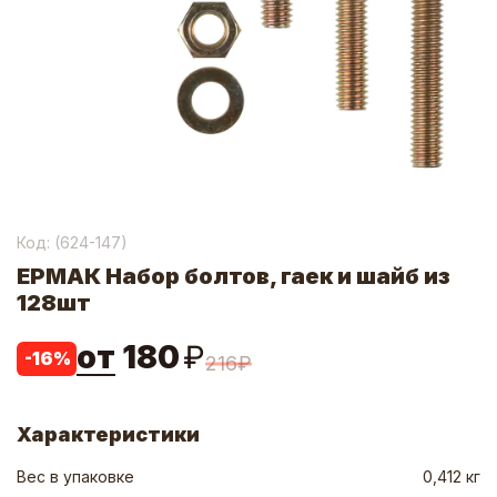
Код: (
624-147
)
ЕРМАК Набор болтов, гаек и шайб из
128шт
от
180
₽
-
16
%
216
₽
Характеристики
Вес в упаковке
0,412 кг