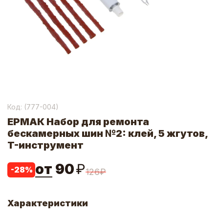
Код: (
777-004
)
ЕРМАК Набор для ремонта
бескамерных шин №2: клей, 5 жгутов,
T-инструмент
от
90
₽
-
28
%
126
₽
Характеристики