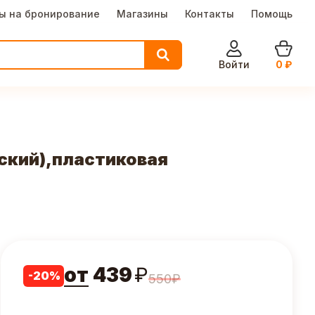
ы на бронирование
Магазины
Контакты
Помощь
Войти
0
₽
ский),пластиковая
от
439
₽
-
20
%
550
₽