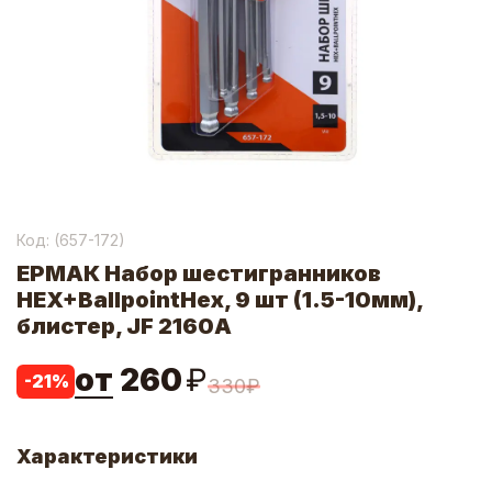
Код: (
657-172
)
ЕРМАК Набор шестигранников
HEX+BallpointHex, 9 шт (1.5-10мм),
блистер, JF 2160A
от
260
₽
-
21
%
330
₽
Характеристики