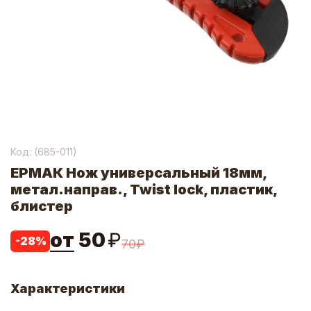
Код: (
685-011
)
ЕРМАК Нож универсальный 18мм,
метал.направ., Twist lock, пластик,
блистер
от
50
₽
-
28
%
70
₽
Характеристики