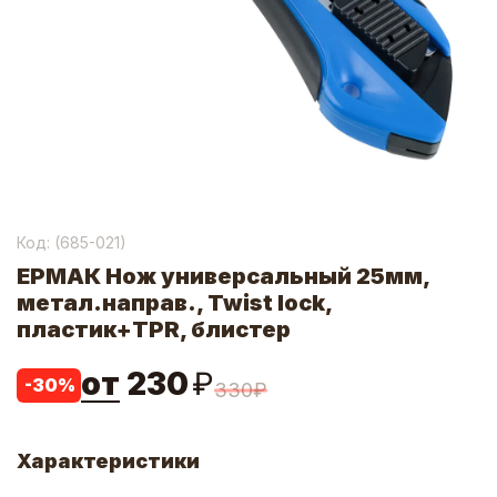
Код: (
685-021
)
ЕРМАК Нож универсальный 25мм,
метал.направ., Twist lock,
пластик+TPR, блистер
от
230
₽
-
30
%
330
₽
Характеристики