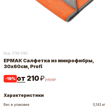
Код: (
728-016
)
ЕРМАК Салфетка из микрофибры,
30х60см, Profi
от
210
₽
-
19
%
260
₽
Характеристики
Вес в упаковке
0,143 кг