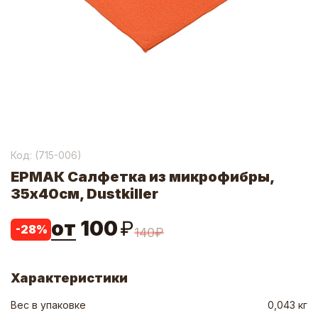
Код: (
715-006
)
ЕРМАК Салфетка из микрофибры,
35х40см, Dustkiller
от
100
₽
-
28
%
140
₽
Характеристики
Вес в упаковке
0,043 кг