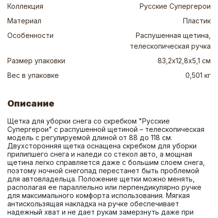
Коллекция
Русские Супергерои
Материал
Пластик
Особенности
Распушенная щетина,
телескопическая ручка
Размер упаковки
83,2х12,8х5,1 см
Вес в упаковке
0,501 кг
Описание
Щетка для уборки снега со скребком "Русские 
Супергерои" с распушенной щетиной – телескопическая 
модель с регулируемой длиной от 88 до 118 см. 
Двухсторонняя щетка оснащена скребком для уборки 
прилипшего снега и наледи со стекол авто, а мощная 
щетина легко справляется даже с большим слоем снега, 
поэтому ночной снегопад перестанет быть проблемой 
для автовладельца. Положение щетки можно менять, 
располагая ее параллельно или перпендикулярно ручке 
для максимального комфорта использования. Мягкая 
антискользящая накладка на ручке обеспечивает 
надежный хват и не дает рукам замерзнуть даже при 