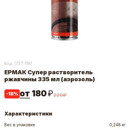
Код: (
727-119
)
ЕРМАК Супер растворитель
ржавчины 335 мл (аэрозоль)
от
180
₽
-
18
%
220
₽
Характеристики
Вес в упаковке
0,248 кг