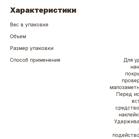
Характеристики
Вес в упаковке
Объем
Размер упаковки
Способ применения
Для у
нан
покры
провер
малозаметн
Перед и
вс
средство
наклейк
Удержива
подейство