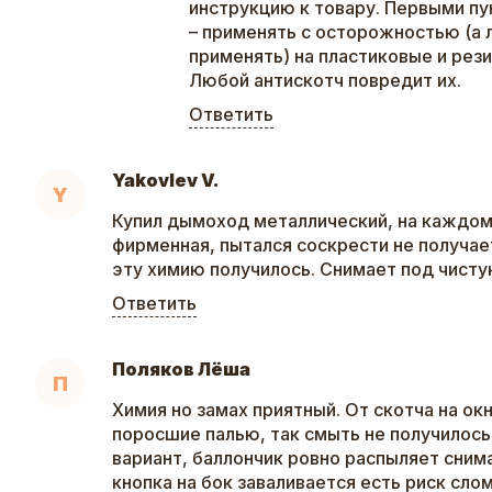
инструкцию к товару. Первыми пу
– применять с осторожностью (а
применять) на пластиковые и рез
Любой антискотч повредит их.
Ответить
Yakovlev V.
Y
Купил дымоход металлический, на каждом
фирменная, пытался соскрести не получает
эту химию получилось. Снимает под чисту
Ответить
Поляков Лёша
П
Химия но замах приятный. От скотча на ок
поросшие палью, так смыть не получилось.
вариант, баллончик ровно распыляет сним
кнопка на бок заваливается есть риск слом