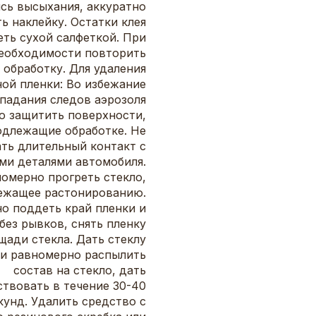
сь высыхания, аккуратно
ь наклейку. Остатки клея
еть сухой салфеткой. При
еобходимости повторить
обработку. Для удаления
ой пленки: Во избежание
падания следов аэрозоля
о защитить поверхности,
одлежащие обработке. Не
ть длительный контакт с
ми деталями автомобиля.
омерно прогреть стекло,
ежащее растонированию.
о поддеть край пленки и
без рывков, снять пленку
щади стекла. Дать стеклу
 и равномерно распылить
состав на стекло, дать
твовать в течение 30-40
кунд. Удалить средство с