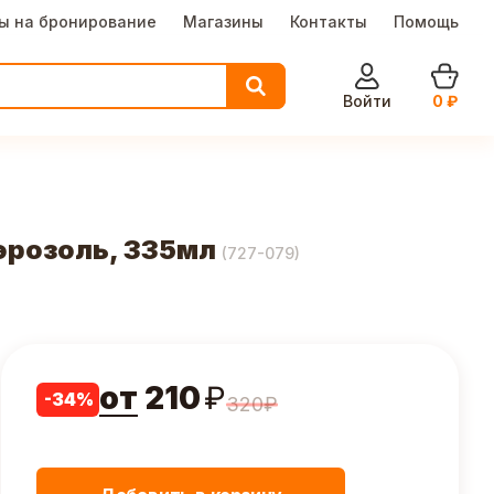
ы на бронирование
Магазины
Контакты
Помощь
Войти
0
₽
эрозоль, 335мл
(
727-079
)
от
210
₽
-
34
%
320
₽