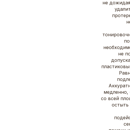
не дожидая
удалит
протер
н
тонировочн
по
необходим
не п
допуска
пластиковы
Равн
подл
Аккуратн
медленно, 
со всей пло
остыть
подейс
се