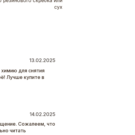
 резинового скребка или
сух
13.02.2025
 химию для снятия
её! Лучше купите в
14.02.2025
ащение. Сожалеем, что
ьно читать