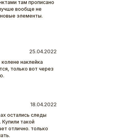
нктами там прописано
 лучше вообще не
иновые элементы.
25.04.2022
 колене наклейка
ся, только вот через
ю.
18.04.2022
нах остались следы
 Купили такой
ает отлично. только
ать.