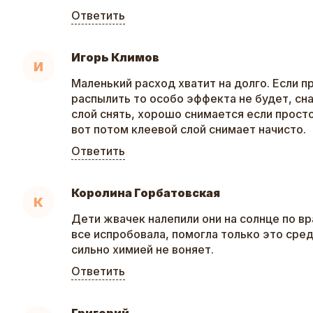
Ответить
Игорь Климов
И
Маленький расход хватит на долго. Если п
распылить то особо эффекта не будет, сн
слой снять, хорошо снимается если прост
вот потом клеевой слой снимает начисто.
Ответить
Королина Горбатовская
К
Дети жвачек налепили они на солнце по вр
все испробовала, помогла только это сред
сильно химией не воняет.
Ответить