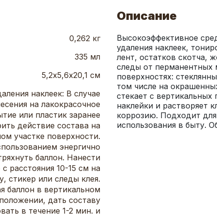
Описание
Высокоэффективное сред
0,262 кг
удаления наклеек, тонир
335 мл
лент, остатков скотча, ж
следы от перманентных 
5,2х5,6х20,1 см
поверхностях: стеклянны
том числе на окрашенных
даления наклеек: В случае
стекает с вертикальных 
есения на лакокрасочное
наклейки и растворяет к
тие или пластик заранее
коррозию. Подходит для 
использования в быту. 
ить действие состава на
ом участке поверхности.
спользованием энергично
тряхнуть баллон. Нанести
 с расстояния 10-15 см на
у, стикер или следы клея.
я баллон в вертикальном
положении, дать составу
вать в течение 1-2 мин. и