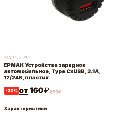
Код: (
738-016
)
ЕРМАК Устройство зарядное
автомобильное, Type CxUSB, 3.1А,
12/24В, пластик
от
160
₽
-
30
%
230
₽
Характеристики