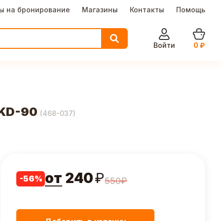
ы на бронирование
Магазины
Контакты
Помощь
Войти
0
₽
.KD-90
(
468-037
)
от
240
₽
-
56
%
550
₽