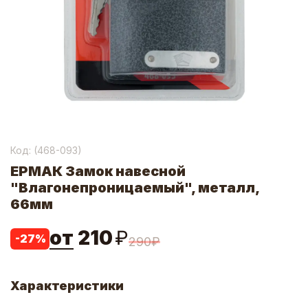
Код: (
468-093
)
ЕРМАК Замок навесной
"Влагонепроницаемый", металл,
66мм
от
210
₽
-
27
%
290
₽
Характеристики