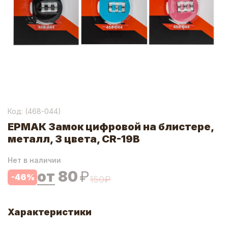
Код: (
468-044
)
ЕРМАК Замок цифровой на блистере,
металл, 3 цвета, CR-19В
Нет в наличии
от
80
₽
-
46
%
150
₽
Характеристики