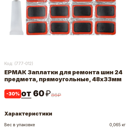
Код: (
777-012
)
ЕРМАК Заплатки для ремонта шин 24
предмета, прямоугольные, 48x33мм
от
60
₽
-
30
%
86
₽
Характеристики
Вес в упаковке
0,065 кг