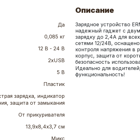
Описание
Зарядное устройство ER
Да
надежный гаджет с дву
0,085 кг
зарядку до 2,4А для все
сетями 12/24В, оснащен
12 В - 24 В
контроля напряжения в 
корпус, защита от корот
2xUSB
безопасность использова
Идеально для водителей,
5 В
функциональность!
Пластик
трая зарядка, индикатор
ия, защита от замыкания
От прикуривателя
13,9х8,4х3,7 см
Микс