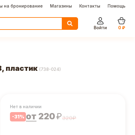
ы на бронирование
Магазины
Контакты
Помощь
Войти
0
₽
В, пластик
(
738-024
)
Нет в наличии
от
220
₽
-
31
%
320
₽