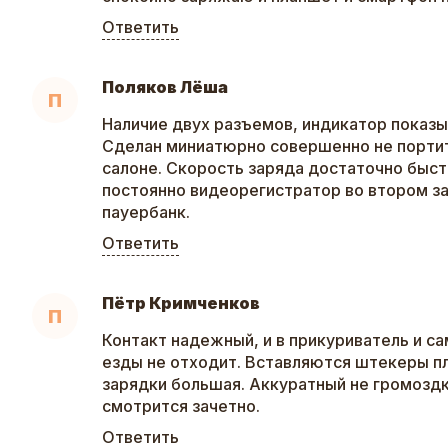
Ответить
Поляков Лёша
П
Наличие двух разъемов, индикатор показ
Сделан миниатюрно совершенно не портит
салоне. Скорость заряда достаточно быст
постоянно видеорегистратор во втором з
пауербанк.
Ответить
Пётр Кримченков
П
Контакт надежный, и в прикуриватель и са
езды не отходит. Вставляются штекеры п
зарядки большая. Аккуратный не громоздк
смотрится зачетно.
Ответить