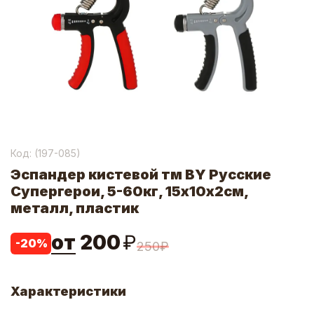
Код: (
197-085
)
Эспандер кистевой тм BY Русские
Супергерои, 5-60кг, 15х10х2см,
металл, пластик
от
200
₽
-
20
%
250
₽
Характеристики