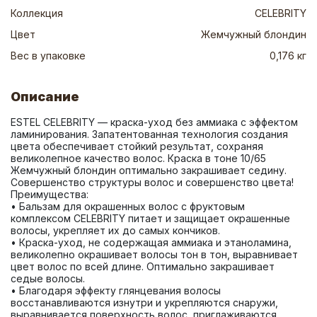
Коллекция
CELEBRITY
Цвет
Жемчужный блондин
Вес в упаковке
0,176 кг
Описание
ESTEL CELEBRITY — краска-уход без аммиака с эффектом 
ламинирования. Запатентованная технология создания 
цвета обеспечивает стойкий результат, сохраняя 
великолепное качество волос. Краска в тоне 10/65 
Жемчужный блондин оптимально закрашивает седину. 
Совершенство структуры волос и совершенство цвета! 
Преимущества: 
• Бальзам для окрашенных волос с фруктовым 
комплексом CELEBRITY питает и защищает окрашенные 
волосы, укрепляет их до самых кончиков. 
• Краска-уход, не содержащая аммиака и этаноламина, 
великолепно окрашивает волосы тон в тон, выравнивает 
цвет волос по всей длине. Оптимально закрашивает 
седые волосы. 
• Благодаря эффекту глянцевания волосы 
восстанавливаются изнутри и укрепляются снаружи, 
выравнивается поверхность волос, приглаживаются 