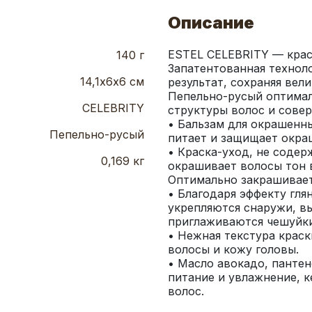
Описание
ESTEL CELEBRITY — крас
140 г
Запатентованная техноло
14,1х6х6 см
результат, сохраняя вели
Пепельно-русый оптимал
CELEBRITY
структуры волос и сове
• Бальзам для окрашенн
Пепельно-русый
питает и защищает окраш
• Краска-уход, не содер
0,169 кг
окрашивает волосы тон в
Оптимально закрашивает
• Благодаря эффекту гля
укрепляются снаружи, вы
приглаживаются чешуйки
• Нежная текстура краск
волосы и кожу головы. 
• Масло авокадо, пантен
питание и увлажнение, к
волос.