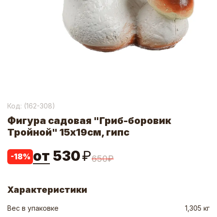
Код: (
162-308
)
Фигура садовая "Гриб-боровик
Тройной" 15х19см, гипс
от
530
₽
-
18
%
650
₽
Характеристики
Вес в упаковке
1,305 кг