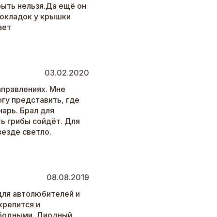
рыть нельзя.Да ещё он
рокладок у крышки
ает
03.02.2020
аправлениях. Мне
огу представить, где
арь. Брал для
ть грибы сойдёт. Для
везде светло.
08.08.2019
 для автолюбителей и
крепится и
ободными. Диодный