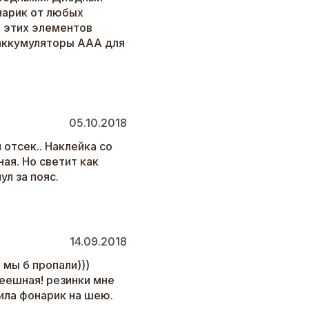
нарик от любых
, этих элементов
 аккумуляторы ААА для
05.10.2018
отсек.. Наклейка со
ая. Но светит как
л за пояс.
14.09.2018
 мы б пропали)))
пеешная! резинки мне
ила фонарик на шею.