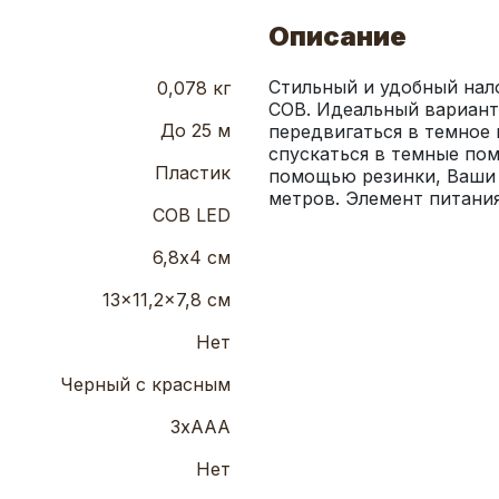
Описание
Стильный и удобный нал
0,078 кг
COB. Идеальный вариант 
До 25 м
передвигаться в темное 
спускаться в темные пом
Пластик
помощью резинки, Ваши р
метров. Элемент питани
COB LED
6,8х4 см
13x11,2x7,8 см
Нет
Черный с красным
3хААА
Нет