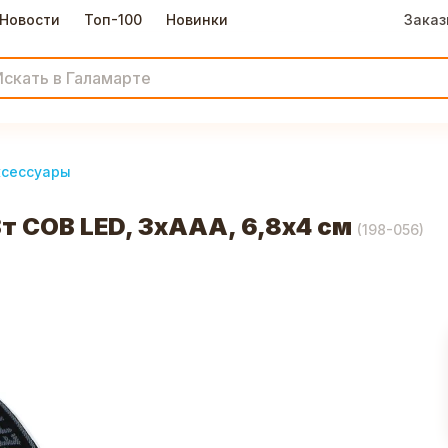
Новости
Топ-100
Новинки
Заказ
ксессуары
т COB LED, 3xAAA, 6,8х4 см
(
198-056
)