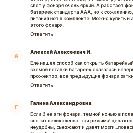
свет у фонаря очень яркий. А работает фо
батареек стандарта ААА, но к сожалению
питания нет в комплекте. Можно купить и
этого фонаря.
Ответить
Алексей Алексеевич И.
А
Еле нашел способ как открыть батарейный 
схемой вставки батареек оказалась неверн
прожектор, все предыдущие фонари заткну
Ответить
Галина Александровна
Г
Если б не эти фонари, темной ночью в поле
светит великолепно! три режима! цена ко
неудобны, сьезжают и давят мозги...повес