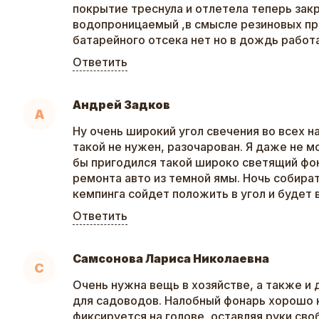
покрытие треснула и отлетела теперь зак
водопроницаемый ,в смысле резиновых п
батарейного отсека нет но в дождь работ
Ответить
Андрей Задков
А
Ну очень широкий угол свечения во всех н
такой не нужен, разочарован. Я даже не м
бы пригодился такой широко светящий фон
ремонта авто из темной ямы. Ночь собира
кемпинга сойдет положить в угол и будет 
Ответить
Самсонова Лариса Николаевна
С
Очень нужна вещь в хозяйстве, а также и
для садоводов. Налобный фонарь хорошо 
фиксируется на голове, оставляя руки св