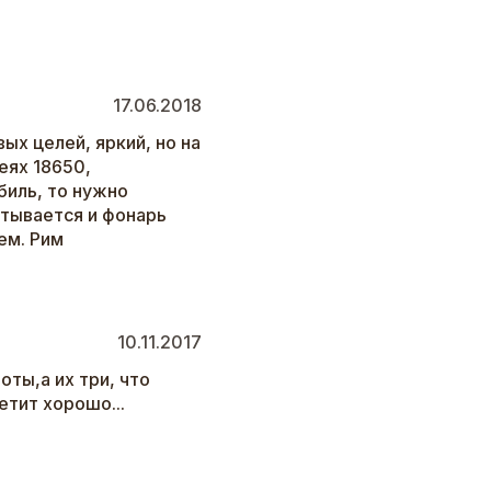
17.06.2018
ых целей, яркий, но на
еях 18650,
биль, то нужно
тывается и фонарь
ем. Рим
10.11.2017
оты,а их три, что
етит хорошо...