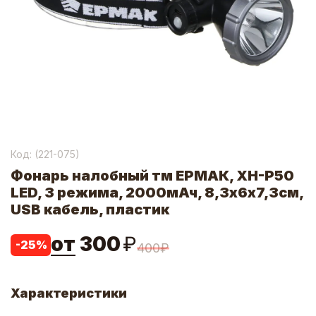
Код: (
221-075
)
Фонарь налобный тм ЕРМАК, XH-P50
LED, 3 режима, 2000мАч, 8,3х6х7,3см,
USB кабель, пластик
от
300
₽
-
25
%
400
₽
Характеристики