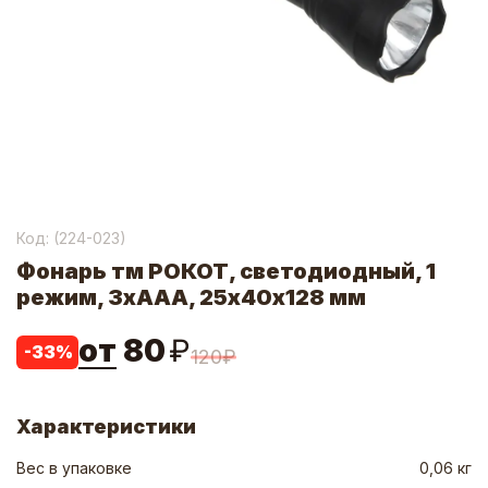
Код: (
224-023
)
Фонарь тм РОКОТ, светодиодный, 1
режим, 3хААА, 25х40х128 мм
от
80
₽
-
33
%
120
₽
Характеристики
Вес в упаковке
0,06 кг