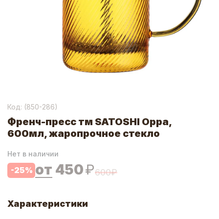
Код: (
850-286
)
Френч-пресс тм SATOSHI Орра,
600мл, жаропрочное стекло
Нет в наличии
от
450
₽
-
25
%
600
₽
Характеристики