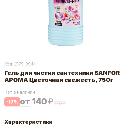
Код: (
979-094
)
Гель для чистки сантехники SANFOR
АРОМА Цветочная свежесть, 750г
Нет в наличии
от
140
₽
-
17
%
170
₽
Характеристики