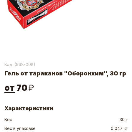
Код: (
968-008
)
Гель от тараканов "Оборонхим", 30 гр
от
70
₽
Характеристики
Вес
30 г
Вес в упаковке
0,047 кг