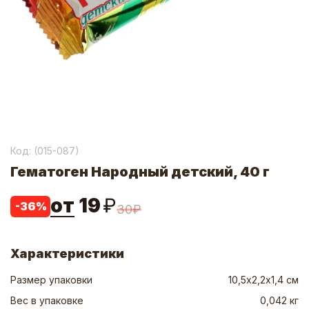
Код: (
015-087
)
Гематоген Народный детский, 40 г
от
19
₽
-
36
%
30
₽
Характеристики
Размер упаковки
10,5х2,2х1,4 см
Вес в упаковке
0,042 кг