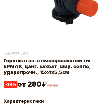
Код: (
333-097
)
Горелка газ. с пьезорозжигом тм
ЕРМАК, цанг. захват, шир. сопло,
ударопрочн., 15х4х5,5см
от
280
₽
-
34
%
430
₽
Характеристики